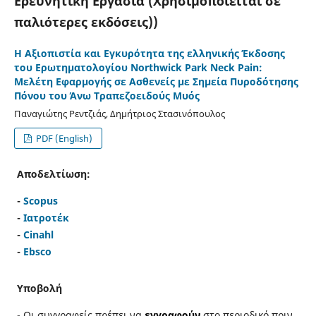
Ερευνητική Εργασία (Χρησιμοποιείται σε
παλιότερες εκδόσεις))
Η Αξιοπιστία και Εγκυρότητα της ελληνικής Έκδοσης
του Ερωτηματολογίου Northwick Park Neck Pain:
Μελέτη Εφαρμογής σε Ασθενείς με Σημεία Πυροδότησης
Πόνου του Άνω Τραπεζοειδούς Μυός
Παναγιώτης Ρεντζιάς, Δημήτριος Στασινόπουλος
PDF (English)
Αποδελτίωση:
-
Scopus
-
Ιατροτέκ
-
Cinahl
-
Ebsco
Υποβολή
- Οι συγγραφείς πρέπει να
εγγραφούν
στο περιοδικό πριν