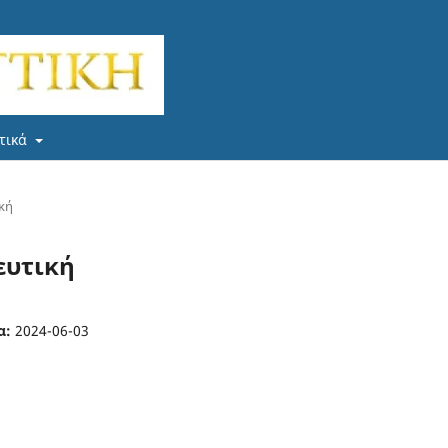
τικά
ική
λευτική
α:
2024-06-03