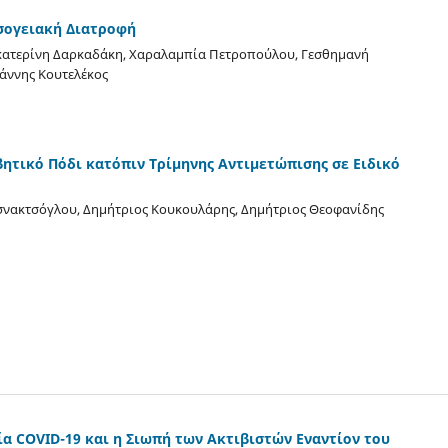
σογειακή Διατροφή
ικατερίνη Δαρκαδάκη, Χαραλαμπία Πετροπούλου, Γεσθημανή
ωάννης Κουτελέκος
ητικό Πόδι κατόπιν Τρίμηνης Αντιμετώπισης σε Ειδικό
σνακτσόγλου, Δημήτριος Κουκουλάρης, Δημήτριος Θεοφανίδης
α COVID-19 και η Σιωπή των Ακτιβιστών Εναντίον του