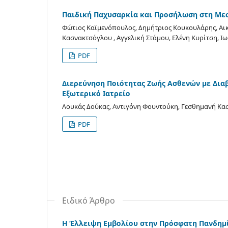
Παιδική Παχυσαρκία και Προσήλωση στη Με
Φώτιος Καϊμενόπουλος, Δημήτριος Κουκουλάρης, Α
Κασνακτσόγλου , Αγγελική Στάμου, Ελένη Κυρίτση, Ι
PDF
Διερεύνηση Ποιότητας Ζωής Ασθενών με Διαβ
Εξωτερικό Ιατρείο
Λουκάς Δούκας, Αντιγόνη Φουντούκη, Γεσθημανή Κα
PDF
Ειδικό Άρθρο
Η Έλλειψη Εμβολίου στην Πρόσφατη Πανδημί