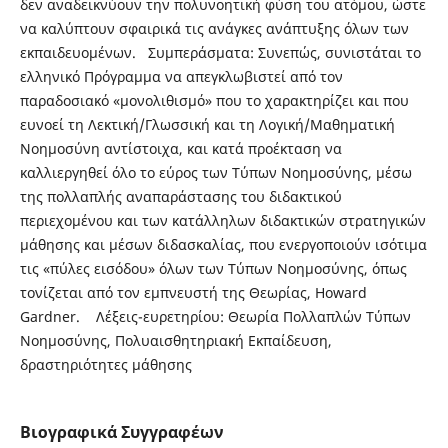
δεν αναδεικνύουν την πολυνοητική φύση του ατόμου, ώστε
να καλύπτουν σφαιρικά τις ανάγκες ανάπτυξης όλων των
εκπαιδευομένων. Συμπεράσματα: Συνεπώς, συνιστάται το
ελληνικό Πρόγραμμα να απεγκλωβιστεί από τον
παραδοσιακό «μονολιθισμό» που το χαρακτηρίζει και που
ευνοεί τη Λεκτική/Γλωσσική και τη Λογική/Μαθηματική
Νοημοσύνη αντίστοιχα, και κατά προέκταση να
καλλιεργηθεί όλο το εύρος των Τύπων Νοημοσύνης, μέσω
της πολλαπλής αναπαράστασης του διδακτικού
περιεχομένου και των κατάλληλων διδακτικών στρατηγικών
μάθησης και μέσων διδασκαλίας, που ενεργοποιούν ισότιμα
τις «πύλες εισόδου» όλων των Τύπων Νοημοσύνης, όπως
τονίζεται από τον εμπνευστή της Θεωρίας, Howard
Gardner. Λέξεις-ευρετηρίου: Θεωρία Πολλαπλών Τύπων
Νοημοσύνης, Πολυαισθητηριακή Εκπαίδευση,
δραστηριότητες μάθησης
Βιογραφικά Συγγραφέων