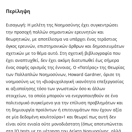
Περίληψη
Εισαγωγή: H μελέτη της Νοημοσύνης έχει συγκεντρώσει
την προσοχή πολλών σημαντικών ερευνητών και
θεωρητικών, με αποτέλεσμα να υπάρχει ένας τεράστιος
όγκος ερευνών, επιστημονικών άρθρων και δημοσιευμάτων
σχετικών με το θέμα αυτό. Στη σχετική βιβλιογραφία που
έχει αναπτυχθεί, δεν έχει ακόμη διατυπωθεί έως σήμερα
ένας σαφής ορισμός της έννοιας. Ο «Πατέρας» της Θεωρίας
των Πολλαπλών Νοημοσύνων, Howard Gardner, όρισε τη
νοημοσύνη ως τη «βιοψυχολογική ικανότητα επεξεργασίας
κι αξιοποίησης τόσο των γνωστικών όσο κι άλλων
στοιχείων, τα οποία μπορούν να ενεργοποιηθούν σε ένα
πολιτισμικό συγκείμενο για την επίλυση προβλημάτων και
τη δημιουργία προϊόντων ή επιτευγμάτων που έχουν αξία
σε μία δεδομένη κουλτούρα»1 και θεωρεί πως αυτή δεν
είναι ούτε ενιαία ούτε μονοδιάστατη (όπως αποτυπώνεται
στα IQ tests με τη μέτρηση του Δείκτη Νοημοσύνης, αλλά