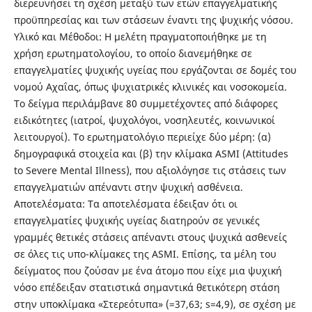
διερευνήσει τη σχέση μεταξύ των ετών επαγγελματικής
προϋπηρεσίας και των στάσεων έναντι της ψυχικής νόσου.
Υλικό και Μέθοδοι: Η μελέτη πραγματοποιήθηκε με τη
χρήση ερωτηματολογίου, το οποίο διανεμήθηκε σε
επαγγελματίες ψυχικής υγείας που εργάζονται σε δομές του
νομού Αχαΐας, όπως ψυχιατρικές κλινικές και νοσοκομεία.
Το δείγμα περιλάμβανε 80 συμμετέχοντες από διάφορες
ειδικότητες (ιατροί, ψυχολόγοι, νοσηλευτές, κοινωνικοί
λειτουργοί). Το ερωτηματολόγιο περιείχε δύο μέρη: (α)
δημογραφικά στοιχεία και (β) την κλίμακα ASMI (Attitudes
to Severe Mental Illness), που αξιολόγησε τις στάσεις των
επαγγελματιών απέναντι στην ψυχική ασθένεια.
Αποτελέσματα: Τα αποτελέσματα έδειξαν ότι οι
επαγγελματίες ψυχικής υγείας διατηρούν σε γενικές
γραμμές θετικές στάσεις απέναντι στους ψυχικά ασθενείς
σε όλες τις υπο-κλίμακες της ASMI. Επίσης, τα μέλη του
δείγματος που ζούσαν με ένα άτομο που είχε μια ψυχική
νόσο επέδειξαν στατιστικά σημαντικά θετικότερη στάση
στην υποκλίμακα «Στερεότυπα» (=37,63; s=4,9), σε σχέση με