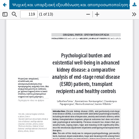
Ψυχική και υπαρξιακή εξουθένωση και αποπροσωποποίηση στην προχωρημένη νεφρική νόσο. Μια συγκριτική μελέτη σε ασθενείς με χρόνια νεφρική νόσο τελικού σταδίου, λήπτες μοσχευμάτων νεφρού και υγιείς μάρτυρες